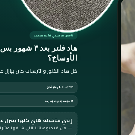
قبل ما تحكي مَيّتنا نظيفة
هاد فلتر بعد
٣ شهور
بس… 
الأوساخ؟
كل هاد الكلور والترسبات كان بينزل 
💇🏻‍♀️
تساقط وهيشان
🎨
صبغة بتبهت بسرعة
إنتي متخيلة هاي كلها بتنزل ع
— من فيديوهاتنا اللي شافها عشرات