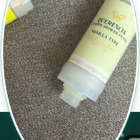
٤ طبقات فلترة — بيصفي ٩٩٪ من الكلور وبيدوم ٢-٣ شهور
🦋