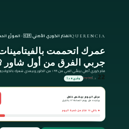
الفلتر الكوري الأصلي 🇰🇷 · الموزّع الحصري بالشرق الأوسط
QUERENCIA
عمرك اتحممت بالفيتامينات
جربي الفرق من أول شاور 
فلتر كوري أصلي بينقّي المي من ٩٩٪ من الكلور وبيغذي شعرك بالكولاجين.
22
30 د.أ
د.أ
وفّري 8 د.أ
عرض اليوم بيخلص خلال
بيتجدد كل يوم الساعة ١٢ بالليل
🔥 باقي
13
فلتر من كمية اليوم