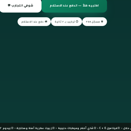
اطلبيه هلأ — الدفع عند الاستلام
شوفي التجارب 💬
🛡️ مسجّل FDA
⏱️ تركيب بـ٢٠ ثانية
🚚 دفع عند الاستلام
مين C + E
شاي أخضر ومرطبات حليبية
زيوت عطرية آمنة ومختبرة
بيدوم ٢-٣ شهور