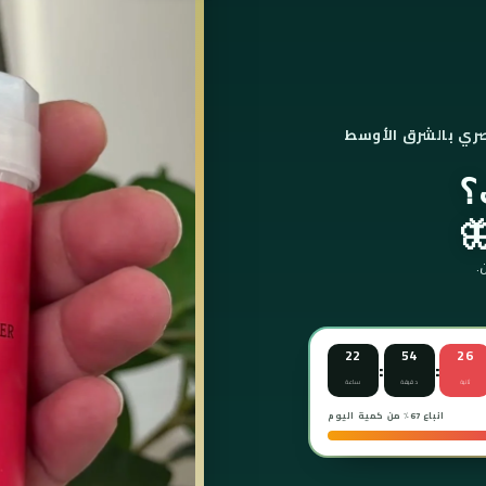
؟
22
54
24
:
:
ثانية
دقيقة
ساعة
انباع 67٪ من كمية اليوم