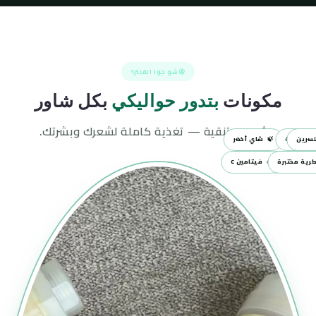
شو جوا الفلتر؟
مكونات
بتدور حواليكي
بكل شاور
مش بس تنقية — تغذية كاملة لشعرك وبشرتك.
سرين
ت حليبية
🍃
شاي أخضر
رية مختبرة
 سمكي حلال
🍊
فيتامين C