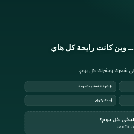
وين كانت رايحة كل هاي
على شعرك وبشرتك كل يوم.
🧴
بشرة ناشفة ومشدودة
🌡️
حكة وتهيّج
ليكي كل يوم؟
 الآلاف